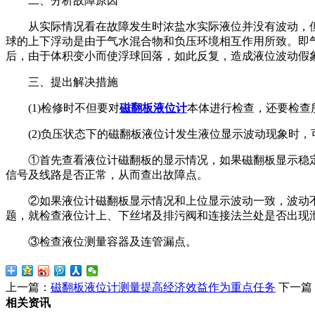
二、分析故障原因
从实际情况看在故障发生时浓盐水实际液位并没有波动，但
球的上下浮动是由于气水混合物和负压环境相互作用所致。即
后，由于体积变小而使浮球回落，如此反复，造成液位波动假
三、提出解决措施
(1)检修时不但要对
磁翻板液位计
本体进行检查，还要检查
(2)负压状态下的磁翻板液位计发生液位显示波动现象时，
①首先查看液位计磁翻板的显示情况，如果磁翻板显示稳定
信号及线路是否正常，从而查出故障点。
②如果液位计磁翻板显示情况和上位显示波动一致，波动不
题，就检查液位计上、下丝堵及排污阀和连接法兰处是否出现
③检查液位测量容器及连管漏点。
上一篇：
磁翻板液位计测量提高经济效益作为重点任务
下一篇
相关资讯