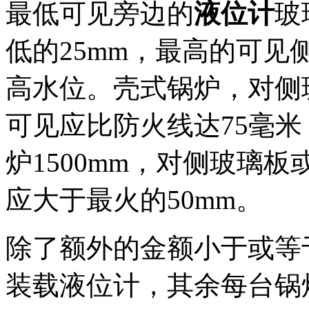
最低可见旁边的
液位计
玻
低的25mm，最高的可见
高水位。
壳式
锅炉
，
对
侧
可见
应比
防火线
达
75毫米
炉
1500mm
，
对
侧玻璃板
应大于
最火的
50mm
。
除了额外的金额小于或等于
装载液位计，其余每台锅