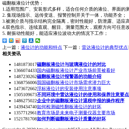
磁翻板液位计优势：
1.适用范围广、安装形式多样，适合任何介质的液位、界面的
2. 集现场指示、远传变送、报警控制开关于一体，功能齐全；
3.被测介质与指示结构完全隔离，密封性能好，防泄露、适应
4.双色指示、连续直观、醒目、测量范围大，观察方向可任意
5. 耐振动性能好，能适应液位波动大的情况下工作；
上一篇：
液位计的功能和特点
下一篇：
雷达液位计的典型优点
相关资讯
1481873017
磁翻板液位计与玻璃液位计的对比
1366074433
国内磁翻板液位计产业市场前景被看好
1487230262
磁翻板液位计报警器的功能介绍
1368756006
我国磁翻板液位计市场需求潜力巨大
1473672662
浮标液位计的安装使用注意事项
1505109673
不同环境中雷达液位计的使用和保养注意要点
1486275022
企业中的磁翻板液位计退税申报的操作程序
1439434740
如何检测磁性翻板液位计的好坏
1357712961
教育市场是未来电子测量仪器主要市场
1521781708
如何判断磁翻板液位计质量的好坏